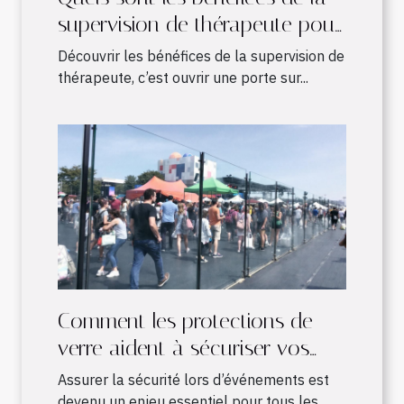
supervision de thérapeute pour
les pratiques en développement
Découvrir les bénéfices de la supervision de
?
thérapeute, c’est ouvrir une porte sur...
Comment les protections de
verre aident à sécuriser vos
événements ?
Assurer la sécurité lors d’événements est
devenu un enjeu essentiel pour tous les