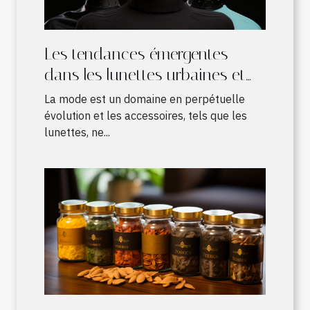
Les tendances émergentes
dans les lunettes urbaines et
leur influence sur la mode
La mode est un domaine en perpétuelle
évolution et les accessoires, tels que les
lunettes, ne...