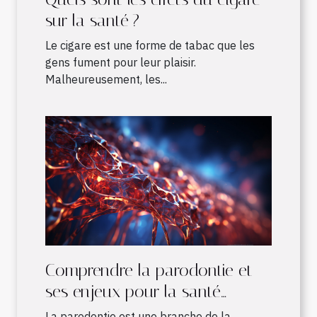
sur la santé ?
Le cigare est une forme de tabac que les
gens fument pour leur plaisir.
Malheureusement, les...
Comprendre la parodontie et
ses enjeux pour la santé
bucco-dentaire
La parodontie est une branche de la