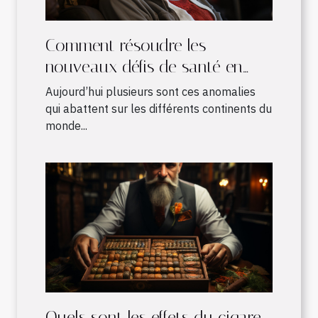
Comment résoudre les
nouveaux défis de santé en
Afrique ?
Aujourd’hui plusieurs sont ces anomalies
qui abattent sur les différents continents du
monde...
Quels sont les effets du cigare