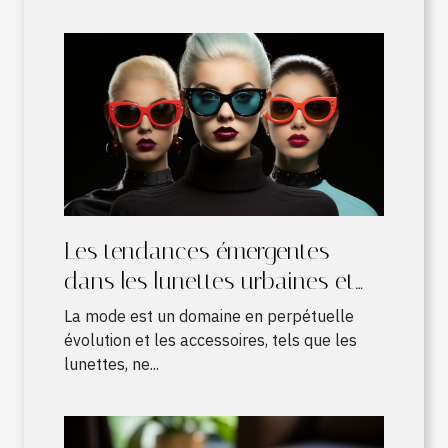
Les tendances émergentes
dans les lunettes urbaines et
leur influence sur la mode
La mode est un domaine en perpétuelle
évolution et les accessoires, tels que les
lunettes, ne...