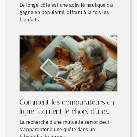
pour le longe-côte
Le longe-côte est une activité nautique qui
gagne en popularité, offrant à la fois les
bienfaits...
Comment les comparateurs en
ligne facilitent le choix d'une
mutuelle senior adaptée
La recherche d'une mutuelle senior peut
s'apparenter à une quête dans un
labyrinthe de termes...