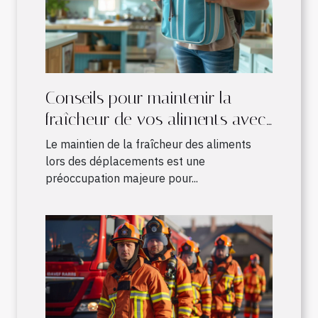
Conseils pour maintenir la
fraîcheur de vos aliments avec
un sac à dos isotherme
Le maintien de la fraîcheur des aliments
lors des déplacements est une
préoccupation majeure pour...