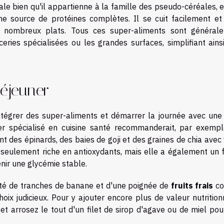
e bien qu'il appartienne à la famille des pseudo-céréales, e
e source de protéines complètes. Il se cuit facilement et
 nombreux plats. Tous ces super-aliments sont général
eries spécialisées ou les grandes surfaces, simplifiant ainsi
déjeuner
intégrer des super-aliments et démarrer la journée avec une
er spécialisé en cuisine santé recommanderait, par exempl
nt des épinards, des baies de goji et des graines de chia avec
n seulement riche en antioxydants, mais elle a également un f
enir une glycémie stable.
té de tranches de banane et d'une poignée de
fruits frais
c
hoix judicieux. Pour y ajouter encore plus de valeur nutrition
 et arrosez le tout d'un filet de sirop d'agave ou de miel po