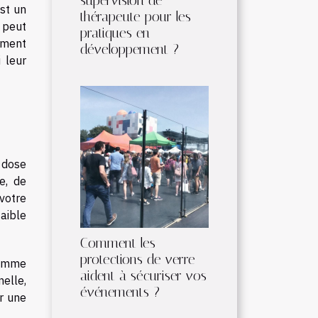
supervision de
st un
thérapeute pour les
 peut
pratiques en
ement
développement ?
 leur
 dose
e, de
 votre
aible
Comment les
protections de verre
omme
aident à sécuriser vos
nelle,
événements ?
ur une