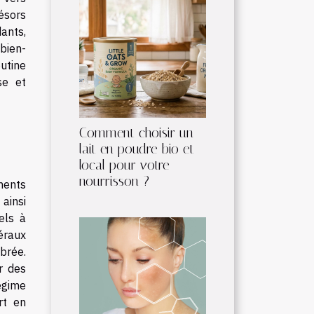
ésors
dants,
bien-
utine
se et
Comment choisir un
lait en poudre bio et
local pour votre
nourrisson ?
ments
ainsi
els à
éraux
brée.
r des
égime
rt en