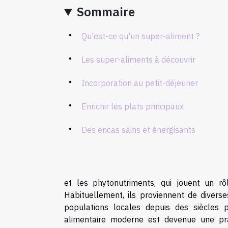
Sommaire
Qu'est-ce qu'un super-aliment ?
Les super-aliments à découvrir
Incorporation au petit-déjeuner
Enrichir les plats principaux
Des encas sains et énergisants
et les phytonutriments, qui jouent un rô
Habituellement, ils proviennent de divers
populations locales depuis des siècles 
alimentaire moderne est devenue une pr