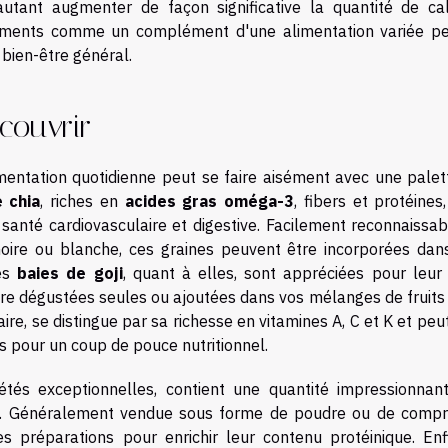
utant augmenter de façon significative la quantité de cal
aliments comme un complément d'une alimentation variée p
 bien-être général.
couvrir
mentation quotidienne peut se faire aisément avec une palet
 chia
, riches en
acides gras oméga-3
, fibers et protéines
santé cardiovasculaire et digestive. Facilement reconnaissab
 noire ou blanche, ces graines peuvent être incorporées dan
Les
baies de goji
, quant à elles, sont appréciées pour leur 
re dégustées seules ou ajoutées dans vos mélanges de fruits 
ire, se distingue par sa richesse en vitamines A, C et K et peu
s pour un coup de pouce nutritionnel.
étés exceptionnelles, contient une quantité impressionnan
els. Généralement vendue sous forme de poudre ou de compr
s préparations pour enrichir leur contenu protéinique. Enfi