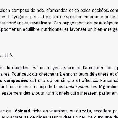
ison composé de noix, d’amandes et de baies séchées, cons
bres. Le yogourt peut être garni de spiruline en poudre ou de
t tonifiant et revitalisant. Ces suggestions de petit-déjeune
pporter un équilibre nutritionnel et favoriser un bien-être g
paux
as du quotidien est un moyen astucieux d'améliorer son a
aires. Pour ceux qui cherchent à enrichir leurs déjeuners et d
es composées
est une option simple et efficace. Parseme
pour leur donner un coup de boost
antioxydant
. Les
légumin
t également des atouts nutritionnels qui s’intègrent parfaite
ec de l'
épinard
, riche en vitamines, ou du
tofu
, excellent p
nt aux amateurs de pâtes, saupoudrer un peu de
curcuma
da