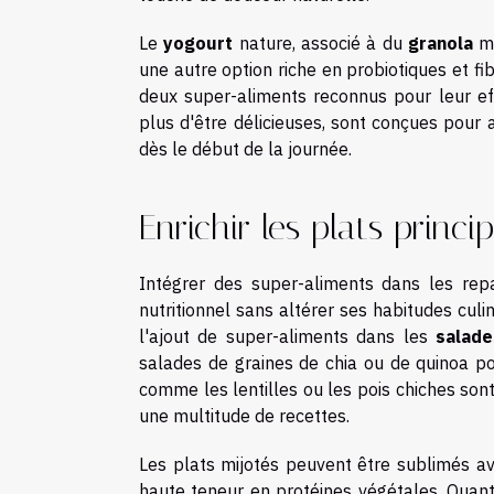
Le
yogourt
nature, associé à du
granola
ma
une autre option riche en probiotiques et fi
deux super-aliments reconnus pour leur effe
plus d'être délicieuses, sont conçues pour a
dès le début de la journée.
Enrichir les plats princi
Intégrer des super-aliments dans les rep
nutritionnel sans altérer ses habitudes culin
l'ajout de super-aliments dans les
salad
salades de graines de chia ou de quinoa 
comme les lentilles ou les pois chiches son
une multitude de recettes.
Les plats mijotés peuvent être sublimés av
haute teneur en protéines végétales. Qua