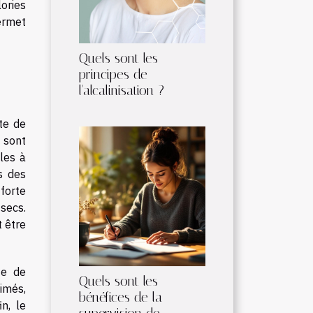
ories
ermet
Quels sont les
principes de
l'alcalinisation ?
te de
, sont
les à
s des
forte
secs.
t être
te de
Quels sont les
imés,
bénéfices de la
n, le