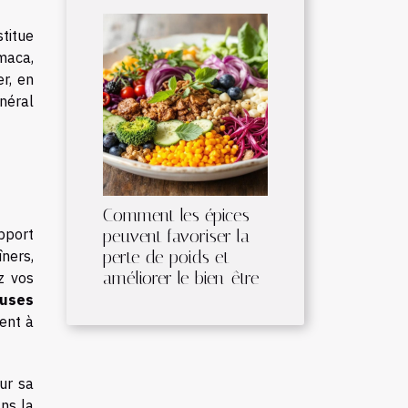
titue
 maca,
r, en
énéral
Comment les épices
pport
peuvent favoriser la
perte de poids et
îners,
améliorer le bien-être
z vos
euses
ment à
our sa
ns la