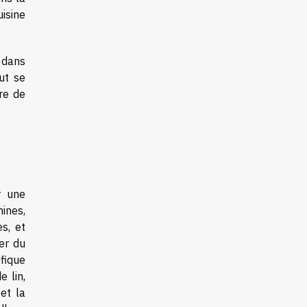
isine
 dans
ut se
re de
r une
ines,
s, et
er du
fique
e lin,
et la