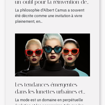
un outil pour la réinvention de
notre monde par les enfants
La philosophie d'Albert Camus a souvent
été décrite comme une invitation à vivre
pleinement, en...
Les tendances émergentes
dans les lunettes urbaines et
leur influence sur la mode
La mode est un domaine en perpétuelle