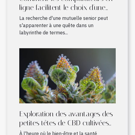
ligne facilitent le choix d'une
mutuelle senior adaptée
La recherche d'une mutuelle senior peut
s'apparenter à une quête dans un
labyrinthe de termes...
Exploration des avantages des
petites têtes de CBD cultivées
en intérieur
À l'heure où le bien-être et la santé