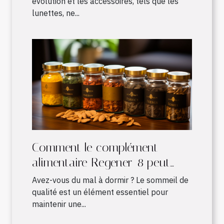
évolution et les accessoires, tels que les
lunettes, ne...
Comment le complément
alimentaire Regener-8 peut
améliorer votre sommeil
Avez-vous du mal à dormir ? Le sommeil de
qualité est un élément essentiel pour
maintenir une...