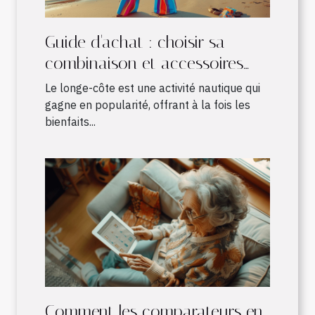
Guide d'achat : choisir sa
combinaison et accessoires
pour le longe-côte
Le longe-côte est une activité nautique qui
gagne en popularité, offrant à la fois les
bienfaits...
Comment les comparateurs en