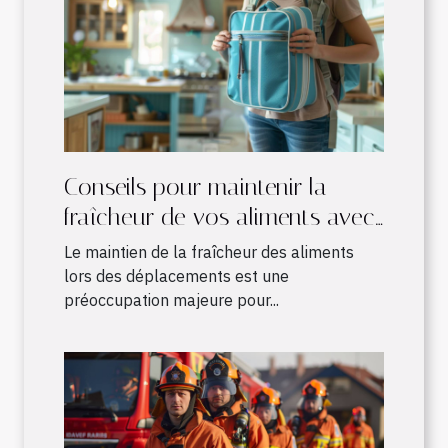
Conseils pour maintenir la
fraîcheur de vos aliments avec
un sac à dos isotherme
Le maintien de la fraîcheur des aliments
lors des déplacements est une
préoccupation majeure pour...