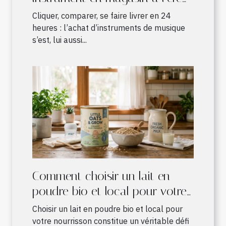
du shopping en ligne ?
Cliquer, comparer, se faire livrer en 24
heures : l’achat d’instruments de musique
s’est, lui aussi...
Comment choisir un lait en
poudre bio et local pour votre
nourrisson ?
Choisir un lait en poudre bio et local pour
votre nourrisson constitue un véritable défi