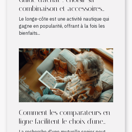
combinaison et accessoires
pour le longe-côte
Le longe-côte est une activité nautique qui
gagne en popularité, offrant à la fois les
bienfaits...
Comment les comparateurs en
ligne facilitent le choix d'une
mutuelle senior adaptée
La recherche d'une mutuelle senior peut