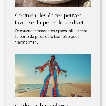
Comment les épices peuvent
favoriser la perte de poids et
améliorer le bien-être
Découvrir comment les épices influencent
la perte de poids et le bien-être peut
transformer...
Guide d'achat : choisir sa