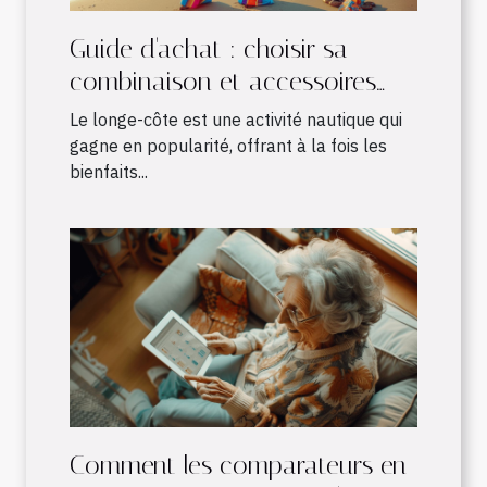
Guide d'achat : choisir sa
combinaison et accessoires
pour le longe-côte
Le longe-côte est une activité nautique qui
gagne en popularité, offrant à la fois les
bienfaits...
Comment les comparateurs en