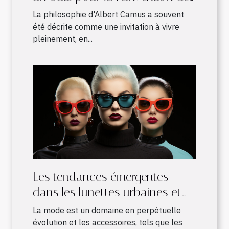
notre monde par les enfants
La philosophie d'Albert Camus a souvent
été décrite comme une invitation à vivre
pleinement, en...
Les tendances émergentes
dans les lunettes urbaines et
leur influence sur la mode
La mode est un domaine en perpétuelle
évolution et les accessoires, tels que les