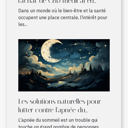
l'achat de CBD médical en
France
Dans un monde où le bien-être et la santé
occupent une place centrale, l'intérêt pour
les...
Les solutions naturelles pour
lutter contre l'apnée du
sommeil
L'apnée du sommeil est un trouble qui
touche un grand nombre de personnes