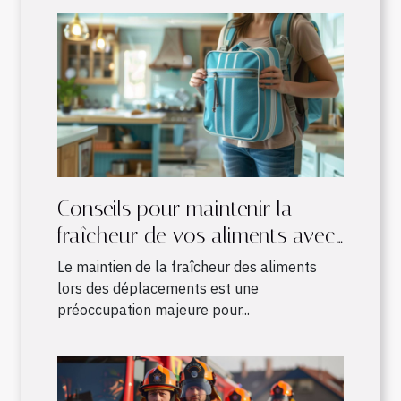
Conseils pour maintenir la
fraîcheur de vos aliments avec
un sac à dos isotherme
Le maintien de la fraîcheur des aliments
lors des déplacements est une
préoccupation majeure pour...