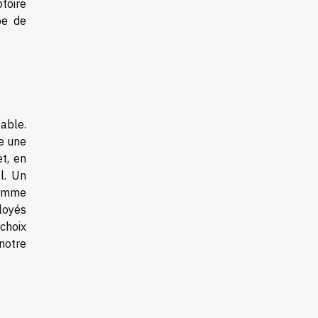
toire
pe de
able.
e une
et, en
l. Un
gomme
loyés
choix
notre