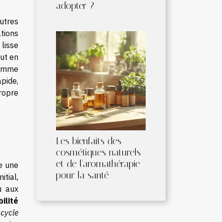
adopter ?
utres
tions
lisse
out en
gomme
pide,
ropre
Les bienfaits des
cosmétiques naturels
et de l'aromathérapie
e une
pour la santé
itial,
u aux
ilité
e
cycle