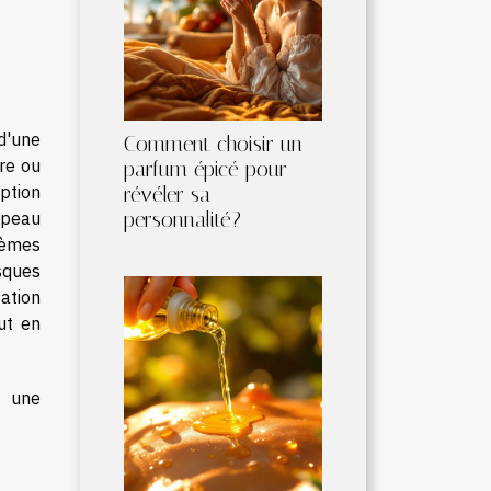
d'une
Comment choisir un
ire ou
parfum épicé pour
ption
révéler sa
personnalité?
 peau
lèmes
isques
ation
ut en
t une