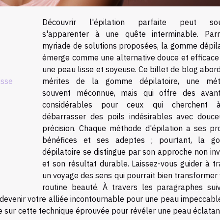
Découvrir l'épilation parfaite peut sou
s'apparenter à une quête interminable. Par
myriade de solutions proposées, la gomme dépila
émerge comme une alternative douce et efficace
une peau lisse et soyeuse. Ce billet de blog abor
isse
mérites de la gomme dépilatoire, une mé
souvent méconnue, mais qui offre des avan
considérables pour ceux qui cherchent 
débarrasser des poils indésirables avec douce
précision. Chaque méthode d'épilation a ses pr
bénéfices et ses adeptes ; pourtant, la 
dépilatoire se distingue par son approche non in
et son résultat durable. Laissez-vous guider à t
un voyage des sens qui pourrait bien transformer
routine beauté. À travers les paragraphes suiv
devenir votre alliée incontournable pour une peau impeccable
ile sur cette technique éprouvée pour révéler une peau éclata