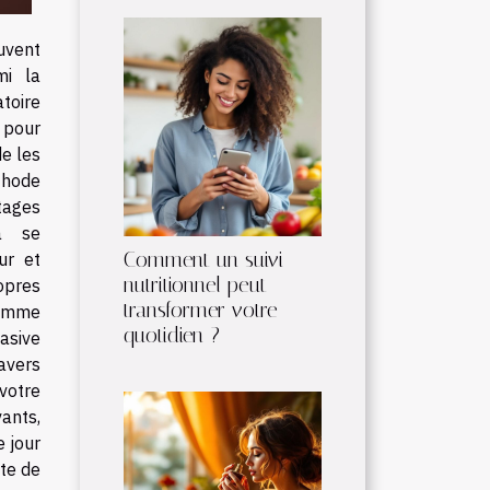
vent
mi la
toire
 pour
de les
thode
tages
à se
Comment un suivi
ur et
nutritionnel peut
opres
transformer votre
gomme
quotidien ?
vasive
ravers
 votre
ants,
 jour
nte de