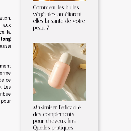
Comment les huiles
végétales améliorent-
ation,
elles la santé de votre
t aux
peau ?
e, la
 long
aussi
tement
terme
de ce
. Les
ribue
e pour
Maximiser l'efficacité
des compléments
pour cheveux fins :
Quelles pratiques