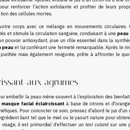
our renforcer l'action exfoliante et profiter de leurs propr
ation des cellules mortes.
 votre corps avec ce mélange en mouvements circulaires. 
s et stimule la circulation sanguine, conduisant à une
peau 
on pouvoir antioxydant, joue un rôle essentiel dans la synthè
la peau
et lui conférant une fermeté remarquable. Après le rin
urifiée mais également revigorée, prête à affronter le quot
rcissant aux agrumes
our embellir la peau mène souvent à l’exploration des bienfai
n
masque facial éclaircissant
à base de citrons et d'orange
fiques. Pour concocter ce soin, pressez d'abord le jus d'un c
grédient liant tel que le miel ou le yaourt nature pour obten
visage, il est primordial d’effectuer un
test cutané
sur une p