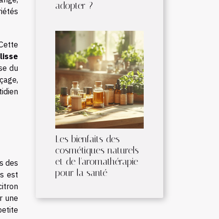
adopter ?
iétés
Cette
lisse
se du
çage,
idien
Les bienfaits des
cosmétiques naturels
et de l'aromathérapie
ts des
pour la santé
s est
itron
ir une
etite