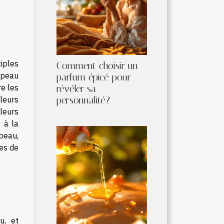
iples
Comment choisir un
 peau
parfum épicé pour
re les
révéler sa
personnalité?
 leurs
 leurs
 à la
peau,
es de
u, et