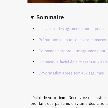
Sommaire
Les vertus des agrumes pour la peau
Préparation d'un tonique visage maiso
Gommage corporel aux agrumes pour u
Un masque facial éclaircissant aux ag
L'hydratation après soin aux agrumes
l'éclat de votre teint. Découvrez des astuc
profitant des parfums enivrants des citron