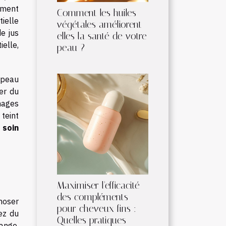
lement
Comment les huiles
tielle
végétales améliorent-
e jus
elles la santé de votre
ielle,
peau ?
e peau
ger du
mages
 teint
e
soin
Maximiser l'efficacité
des compléments
hoser
pour cheveux fins :
ez du
Quelles pratiques
range,