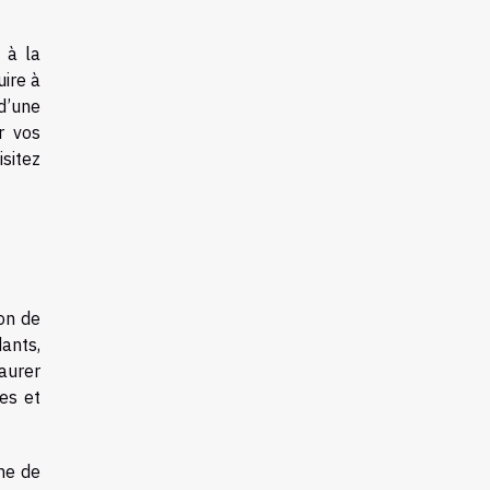
 à la
ire à
 d’une
r vos
itez
ion de
ants,
taurer
res et
ne de