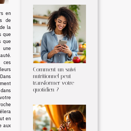
rs en
ts de
de la
s que
s que
t une
auté.
, ces
Comment un suivi
leurs
nutritionnel peut
 Dans
transformer votre
mment
quotidien ?
 dans
votre
roche
élera
ut en
e aux