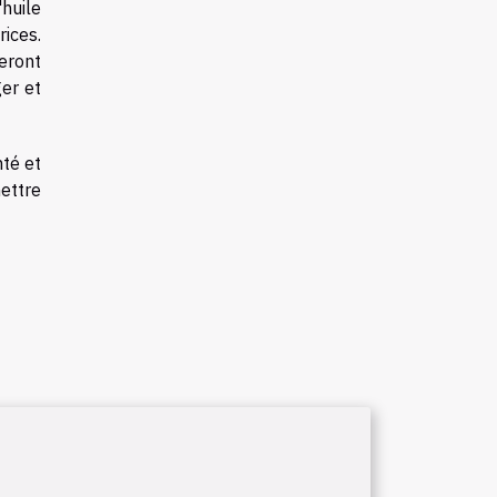
huile
ices.
eront
er et
nté et
ettre