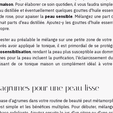
 maison
. Pour élaborer ce soin quotidien, il vous faudra simp
'eau distillée et éventuellement quelques gouttes d'huile essen
de rose, pour apaiser la
peau sensible
. Mélangez une part d
it parts d'eau distillée. Ajoutez-y les gouttes d'huile essent
ropre.
 à tester au préalable le mélange sur une petite zone de votr
près avoir appliqué le tonique, il est primordial de se proté
osensibilisation
, rendant la peau plus susceptible aux dom
s pour la peau incluent la purification, l'éclaircissement du
faisant de ce tonique maison un complément idéal à votr
agrumes pour une peau lisse
base d’agrumes dans votre routine de beauté peut métamorp
 est simple et les bénéfices multiples. Pour débuter, mélang
base exfoliante. Ajoutez ensuite le jus d'un citron ou d'une o