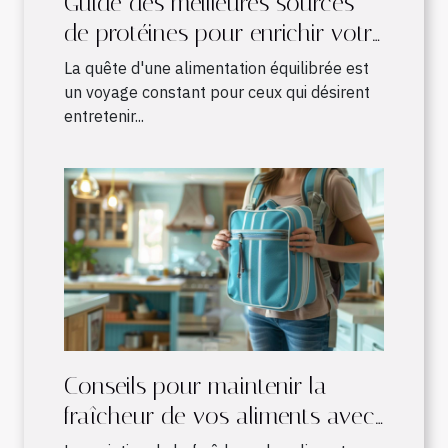
Guide des meilleures sources
de protéines pour enrichir votre
alimentation quotidienne
La quête d'une alimentation équilibrée est
un voyage constant pour ceux qui désirent
entretenir...
Conseils pour maintenir la
fraîcheur de vos aliments avec
un sac à dos isotherme