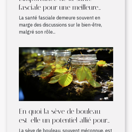
fasciale pour une meilleure
qualité de vie
La santé fasciale demeure souvent en
marge des discussions sur le bien-être,
malgré son rôle...
En quoi la sève de bouleau
est-elle un potentiel allié pour
les sportifs ?
La sève de bouleau, souvent méconnue, est