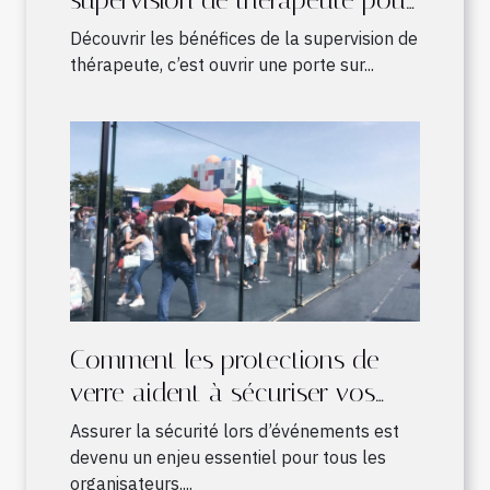
supervision de thérapeute pour
les pratiques en développement
Découvrir les bénéfices de la supervision de
?
thérapeute, c’est ouvrir une porte sur...
Comment les protections de
verre aident à sécuriser vos
événements ?
Assurer la sécurité lors d’événements est
devenu un enjeu essentiel pour tous les
organisateurs....