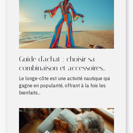
Guide d'achat : choisir sa
combinaison et accessoires
pour le longe-côte
Le longe-côte est une activité nautique qui
gagne en popularité, offrant à la fois les
bienfaits...