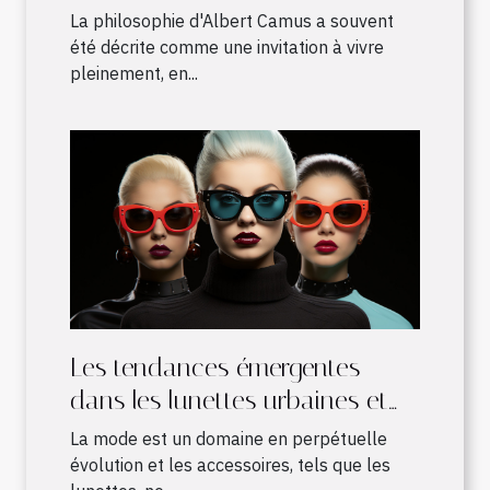
notre monde par les enfants
La philosophie d'Albert Camus a souvent
été décrite comme une invitation à vivre
pleinement, en...
Les tendances émergentes
dans les lunettes urbaines et
leur influence sur la mode
La mode est un domaine en perpétuelle
évolution et les accessoires, tels que les