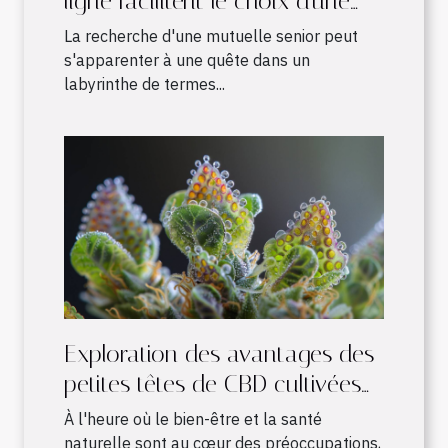
ligne facilitent le choix d'une
mutuelle senior adaptée
La recherche d'une mutuelle senior peut
s'apparenter à une quête dans un
labyrinthe de termes...
Exploration des avantages des
petites têtes de CBD cultivées
en intérieur
À l'heure où le bien-être et la santé
naturelle sont au cœur des préoccupations,