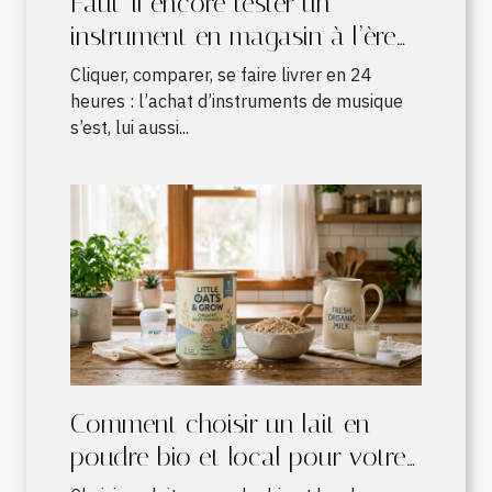
Faut-il encore tester un
instrument en magasin à l’ère
du shopping en ligne ?
Cliquer, comparer, se faire livrer en 24
heures : l’achat d’instruments de musique
s’est, lui aussi...
Comment choisir un lait en
poudre bio et local pour votre
nourrisson ?