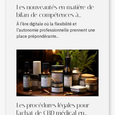
Les nouveautés en matière de
bilan de compétences à
distance : avantages et
À l'ère digitale où la flexibilité et
fonctionnement
l'autonomie professionnelle prennent une
place prépondérante...
Les procédures légales pour
l'achat de CBD médical en