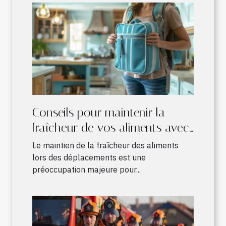
Conseils pour maintenir la
fraîcheur de vos aliments avec
un sac à dos isotherme
Le maintien de la fraîcheur des aliments
lors des déplacements est une
préoccupation majeure pour...