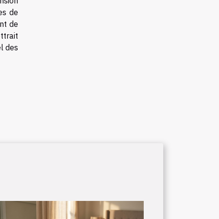
nsion
es de
ent de
trait
l des