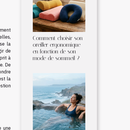
ement
lles,
Comment choisir son
se la
oreiller ergonomique
ir de
en fonction de son
mode de sommeil ?
prit à
le. De
pondre
st la
stion
se une