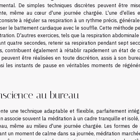
 mental. De simples techniques discrètes peuvent être mis
te, même au cœur d'une journée chargée. L'une d'elles e
 consiste à réguler sa respiration à un rythme précis, généra
oniser le battement cardiaque avec le souffle. Cette méthode 
tration. D'autres exercices, tels que la respiration abdominale
ant quatre secondes, retenir sa respiration pendant sept sec
s, contribuent également à rétablir rapidement un état de 
s peuvent être réalisées en toute discrétion, assis à son bur
nsi les instants de pause en véritables moments de régénér
onscience au bureau
nte une technique adaptable et flexible, parfaitement intég
n associe souvent la méditation à un cadre tranquille et isolé, 
ureau, même au milieu d'une journée chargée. Les formes de 
uvant un moment de calme dans sa journée, méditation marchée