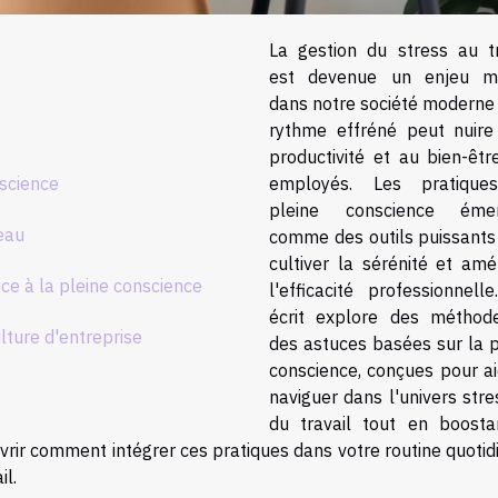
La gestion du stress au tr
est devenue un enjeu m
dans notre société moderne 
rythme effréné peut nuire
productivité et au bien-êtr
nscience
employés. Les pratique
pleine conscience émer
eau
comme des outils puissants
cultiver la sérénité et amé
ce à la pleine conscience
l'efficacité professionnell
écrit explore des méthod
lture d'entreprise
des astuces basées sur la p
conscience, conçues pour ai
naviguer dans l'univers str
du travail tout en boosta
uvrir comment intégrer ces pratiques dans votre routine quoti
il.