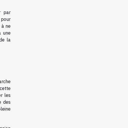
r par
s pour
 à ne
à une
de la
arche
cette
r les
e des
leine