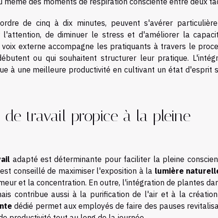
u même des moments de respiration consciente entre deux tâ
ordre de cinq à dix minutes, peuvent s'avérer particulièr
l'attention, de diminuer le stress et d'améliorer la capaci
e voix externe accompagne les pratiquants à travers le proce
butent ou qui souhaitent structurer leur pratique. L'intégr
e à une meilleure productivité en cultivant un état d'esprit 
de travail propice à la pleine
ail
adapté est déterminante pour faciliter la pleine conscien
l est conseillé de maximiser l'exposition à la
lumière naturell
meur et la concentration. En outre, l'intégration de plantes da
 contribue aussi à la purification de l'air et à la création
nte
dédié permet aux employés de faire des pauses revitalisa
e productivité tout au long de la journée.