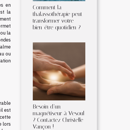
es en
Comment la
st la
thalassothérapie peut
lement
transformer votre
permet
bien-être quotidien ?
 ou la
ondes
calme
eau ou
ation
rable
Besoin d’un
il est
magnétiseur à Vesoul
cette
? Contactez Christelle
 lors
Vançon !