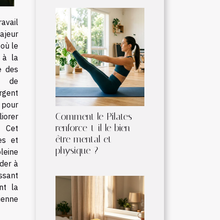
avail
ajeur
où le
 à la
e des
s de
gent
 pour
Comment le Pilates
liorer
renforce-t-il le bien-
e. Cet
être mental et
es et
physique ?
leine
der à
essant
nt la
dienne