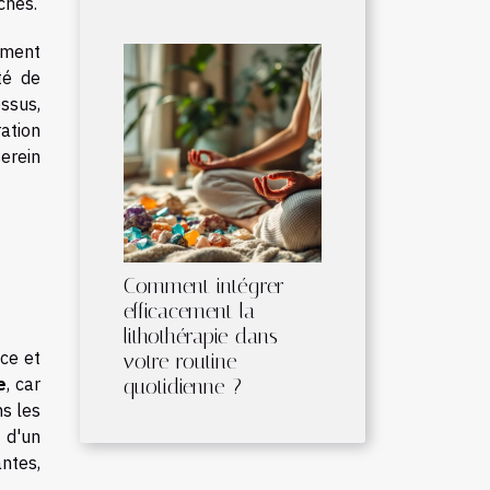
ches.
ement
té de
ssus,
ation
serein
Comment intégrer
efficacement la
lithothérapie dans
ce et
votre routine
e
, car
quotidienne ?
ns les
 d'un
ntes,